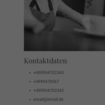
Kontaktdaten
DOWNLOAD V
+499994702343
+4999478567
+499994702343
email@email.de