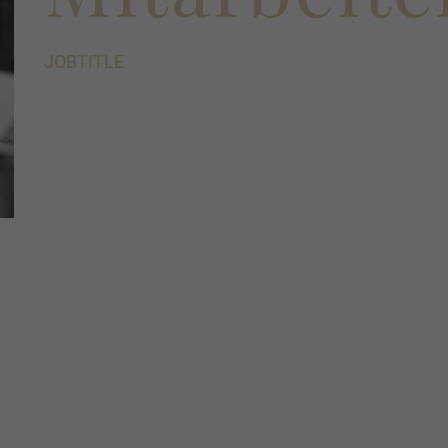
JOBTITLE
Nunc congue nisi vitae suscipit tellus mauris. Cras 
sed augue lacus. Lorem ipsum dolor sit amet conse
interdum varius sit. In tellus integer feugiat scele
proin libero. Arcu non sodales neque sodales ut eti
consequat ac. Ornare arcu odio ut sem nulla pharet
diam ut venenatis. Proin gravida hendrerit lectus a.
Et malesuada fames ac turpis egestas maecenas. Q
pulvinar sapien et ligula ullamcorper. Sed lectus ve
CARD