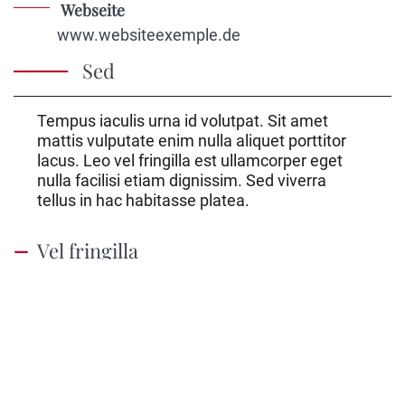
Webseite
www.websiteexemple.de
Antwort ausblende
Sed
Tempus iaculis urna id volutpat. Sit amet
mattis vulputate enim nulla aliquet porttitor
lacus. Leo vel fringilla est ullamcorper eget
nulla facilisi etiam dignissim. Sed viverra
tellus in hac habitasse platea.
Vel fringilla
Antwort anzeigen
Nac
Tempus
Antwort anzeigen
Lorem ipsum
Antwort anzeigen