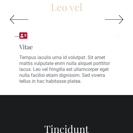
Leo vel
Einleitung
Vitae
El
Tempus iaculis urna id volutpat. Sit amet
Lore
mattis vulputate enim nulla aliquet porttitor
adip
qua.
lacus. Leo vel fringilla est ullamcorper eget
inci
nulla facilisi etiam dignissim. Sed viverra
Nisl
ue eu
tellus in hac habitasse platea.
cond
tinci
Tincidunt